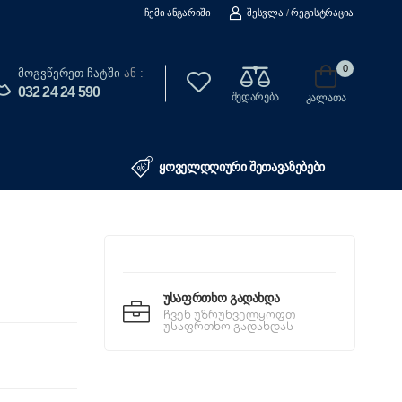
Ჩემი Ანგარიში
Შესვლა
/
Რეგისტრაცია
0
Მოგვწერეთ Ჩატში
ან :
032 24 24 590
შედარება
კალათა
ყოველდღიური შეთავაზებები
Უსაფრთხო Გადახდა
ჩვენ უზრუნველყოფთ
უსაფრთხო გადახდას