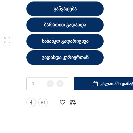
ᲒᲐᲜᲕᲐᲓᲔᲑᲐ
ᲑᲐᲠᲐᲗᲘᲗ ᲒᲐᲓᲐᲮᲓᲐ
ᲡᲐᲑᲐᲜᲙᲝ ᲒᲐᲓᲐᲠᲘᲪᲮᲕᲐ
ᲒᲐᲓᲐᲮᲓᲐ ᲙᲣᲠᲘᲔᲠᲗᲐᲜ
ᲙᲐᲚᲐᲗᲐᲨᲘ ᲓᲐᲛᲐᲢ