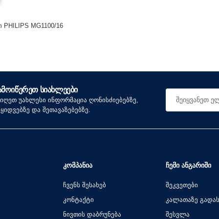
 PHILIPS MG1100/16
ᲐᲛᲝᲘᲬᲔᲠᲔᲗ ᲡᲘᲐᲮᲚᲔᲔᲑᲘ
იიღეთ უახლესი ინფორმაცია ღონისძიებებზე,
აყიდვებზე და შეთავაზებებზე.
ᲙᲝᲛᲞᲐᲜᲘᲐ
ᲩᲔᲛᲘ ᲐᲜᲒᲐᲠᲘᲨᲘ
ჩვენს შესახებ
შეკვეთები
კონტაქტი
კალათაზე გადა
ნივთის დაბრუნება
შესვლა