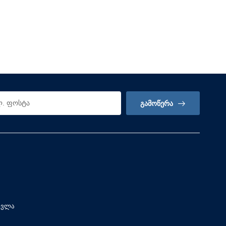
ᲒᲐᲛᲝᲬᲔᲠᲐ
სვლა