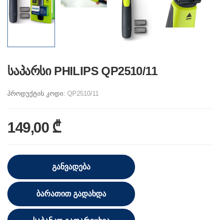
საპარსი PHILIPS QP2510/11
პროდუქტის კოდი:
QP2510/11
149,00 ₾
ᲒᲐᲜᲕᲐᲓᲔᲑᲐ
ᲑᲐᲠᲐᲗᲘᲗ ᲒᲐᲓᲐᲮᲓᲐ