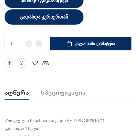
ᲡᲐᲑᲐᲜᲙᲝ ᲒᲐᲓᲐᲠᲘᲪᲮᲕᲐ
ᲒᲐᲓᲐᲮᲓᲐ ᲙᲣᲠᲘᲔᲠᲗᲐᲜ
ᲙᲐᲚᲐᲗᲐᲨᲘ ᲓᲐᲛᲐᲢᲔᲑᲐ
Აღწერა
Სპეციფიკაცია
პროდუქტის მახასიათებლები PHILIPS QP2510/11
გარანტია 1 წელი