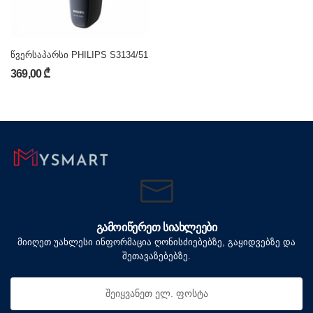
წვერსაპარსი PHILIPS S3134/51
369,00 ₾
ᲒᲐᲛᲝᲘᲬᲔᲠᲔᲗ ᲡᲘᲐᲮᲚᲔᲔᲑᲘ
მიიღეთ უახლესი ინფორმაცია ღონისძიებებზე, გაყიდვებზე და
შეთავაზებებზე.