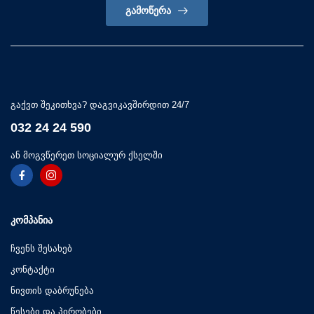
ᲒᲐᲛᲝᲬᲔᲠᲐ
გაქვთ შეკითხვა? დაგვიკავშირდით 24/7
032 24 24 590
ან მოგვწერეთ სოციალურ ქსელში
ᲙᲝᲛᲞᲐᲜᲘᲐ
ჩვენს შესახებ
კონტაქტი
ნივთის დაბრუნება
წესები და პირობები