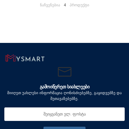
ნაჩვენებია
4
პროდუქტი
ᲒᲐᲛᲝᲘᲬᲔᲠᲔᲗ ᲡᲘᲐᲮᲚᲔᲔᲑᲘ
მიიღეთ უახლესი ინფორმაცია ღონისძიებებზე, გაყიდვებზე და
შეთავაზებებზე.