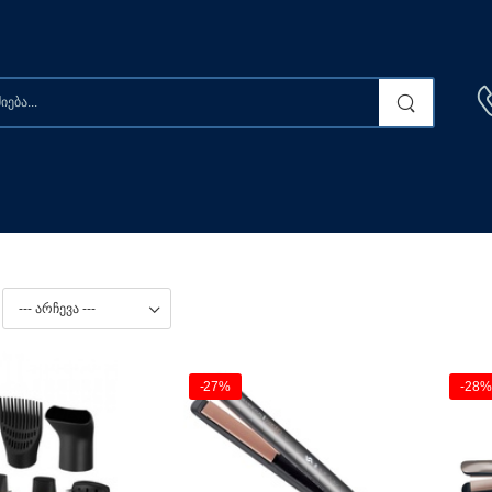
-27%
-28%