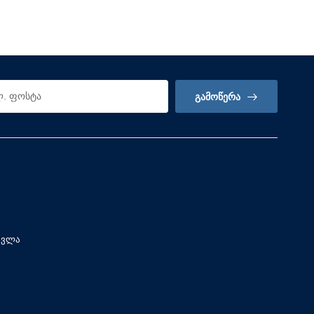
ᲒᲐᲛᲝᲬᲔᲠᲐ
სვლა