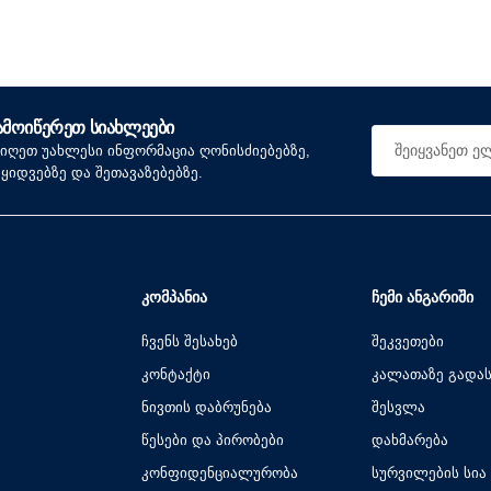
ᲐᲛᲝᲘᲬᲔᲠᲔᲗ ᲡᲘᲐᲮᲚᲔᲔᲑᲘ
იიღეთ უახლესი ინფორმაცია ღონისძიებებზე,
აყიდვებზე და შეთავაზებებზე.
ᲙᲝᲛᲞᲐᲜᲘᲐ
ᲩᲔᲛᲘ ᲐᲜᲒᲐᲠᲘᲨᲘ
ჩვენს შესახებ
შეკვეთები
კონტაქტი
კალათაზე გადა
ნივთის დაბრუნება
შესვლა
წესები და პირობები
დახმარება
კონფიდენციალურობა
სურვილების სია