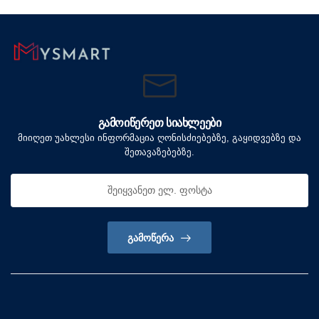
ᲒᲐᲛᲝᲘᲬᲔᲠᲔᲗ ᲡᲘᲐᲮᲚᲔᲔᲑᲘ
მიიღეთ უახლესი ინფორმაცია ღონისძიებებზე, გაყიდვებზე და
შეთავაზებებზე.
ᲒᲐᲛᲝᲬᲔᲠᲐ