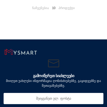
ნაჩვენებია
10
პროდუქტი
ᲒᲐᲛᲝᲘᲬᲔᲠᲔᲗ ᲡᲘᲐᲮᲚᲔᲔᲑᲘ
მიიღეთ უახლესი ინფორმაცია ღონისძიებებზე, გაყიდვებზე და
შეთავაზებებზე.