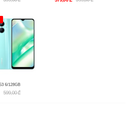
53 6/128GB
599,00 ₾