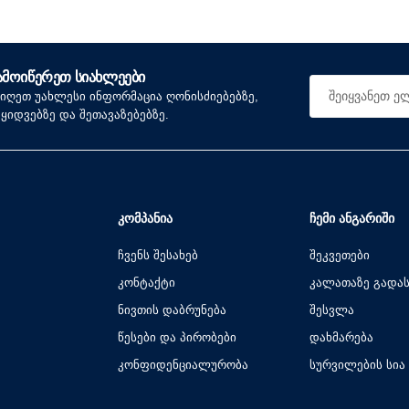
ᲐᲛᲝᲘᲬᲔᲠᲔᲗ ᲡᲘᲐᲮᲚᲔᲔᲑᲘ
იიღეთ უახლესი ინფორმაცია ღონისძიებებზე,
აყიდვებზე და შეთავაზებებზე.
ᲙᲝᲛᲞᲐᲜᲘᲐ
ᲩᲔᲛᲘ ᲐᲜᲒᲐᲠᲘᲨᲘ
ჩვენს შესახებ
შეკვეთები
კონტაქტი
კალათაზე გადა
ნივთის დაბრუნება
შესვლა
წესები და პირობები
დახმარება
კონფიდენციალურობა
სურვილების სია