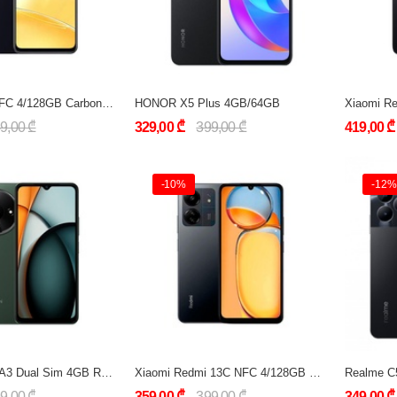
Realme C51 NFC 4/128GB Carbon Black
HONOR X5 Plus 4GB/64GB
9,00 ₾
329,00 ₾
399,00 ₾
419,00 ₾
-10%
-12%
Xiaomi Redmi A3 Dual Sim 4GB RAM 128GB LTE Global Version
Xiaomi Redmi 13C NFC 4/128GB Green
Realme C
9,00 ₾
359,00 ₾
399,00 ₾
349,00 ₾