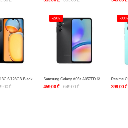
-29%
-33%
 13C 6/128GB Black
Samsung Galaxy A05s A057FD 6/128GB Black
Realme C
9,00 ₾
459,00 ₾
649,00 ₾
399,00 ₾