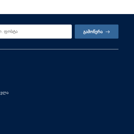
ᲒᲐᲛᲝᲬᲔᲠᲐ
სვლა