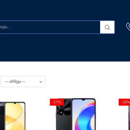
-17%
-16%