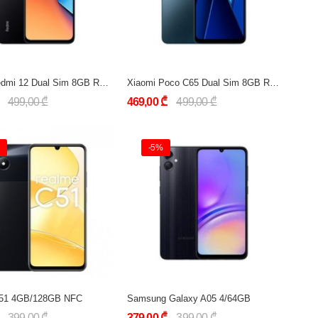
Xiaomi Redmi 12 Dual Sim 8GB RAM 128GB LTE Global Version
Xiaomi Poco C65 Dual Sim 8GB RAM 256GB LTE Global Version
499,00 ₾
469,00 ₾
499,00 ₾
-5%
51 4GB/128GB NFC
Samsung Galaxy A05 4/64GB
399,00 ₾
379,00 ₾
399,00 ₾