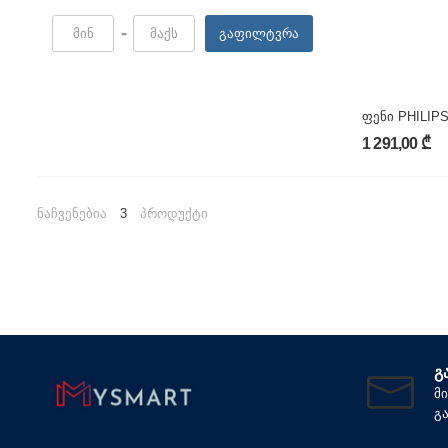
-
გაფილტვრა
ფენი PHILIPS
1 291,00 ₾
ნაჩვენებია
3
პროდუქტი
Გ
მ
გ