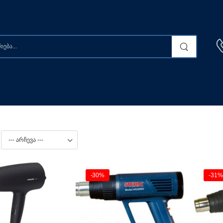
-30%
-31%