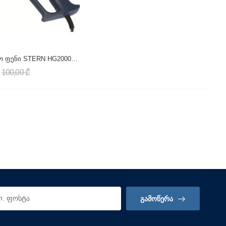
საწარმოო ფენი STERN HG2000ACN
100,00 ₾
ᲒᲐᲛᲝᲬᲔᲠᲐ