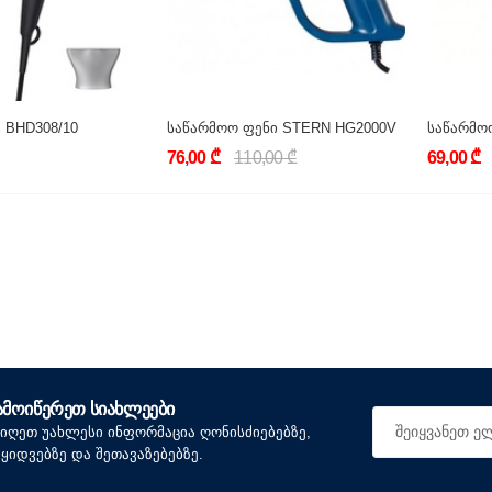
 BHD308/10
საწარმოო ფენი STERN HG2000V
76,00 ₾
110,00 ₾
69,00 ₾
ᲐᲛᲝᲘᲬᲔᲠᲔᲗ ᲡᲘᲐᲮᲚᲔᲔᲑᲘ
იიღეთ უახლესი ინფორმაცია ღონისძიებებზე,
აყიდვებზე და შეთავაზებებზე.