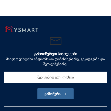
ᲒᲐᲛᲝᲘᲬᲔᲠᲔᲗ ᲡᲘᲐᲮᲚᲔᲔᲑᲘ
მიიღეთ უახლესი ინფორმაცია ღონისძიებებზე, გაყიდვებზე და
შეთავაზებებზე.
ᲒᲐᲛᲝᲬᲔᲠᲐ