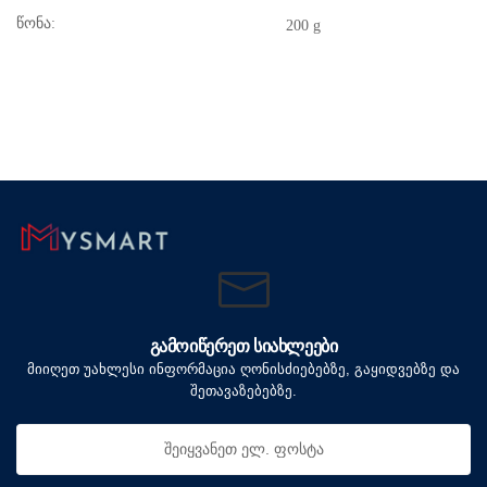
წონა:
200 g
ᲒᲐᲛᲝᲘᲬᲔᲠᲔᲗ ᲡᲘᲐᲮᲚᲔᲔᲑᲘ
მიიღეთ უახლესი ინფორმაცია ღონისძიებებზე, გაყიდვებზე და
შეთავაზებებზე.