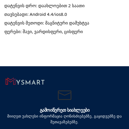
დატენვის დრო: დაახლოებით 2 საათი
თავსებადი: Android 4.4/ios8.0
დატენვის მეთოდი: მაგნიტური დამუხტვა
ფერები: შავი, ვარდისფერი, ცისფერი
ᲒᲐᲛᲝᲘᲬᲔᲠᲔᲗ ᲡᲘᲐᲮᲚᲔᲔᲑᲘ
მიიღეთ უახლესი ინფორმაცია ღონისძიებებზე, გაყიდვებზე და
შეთავაზებებზე.