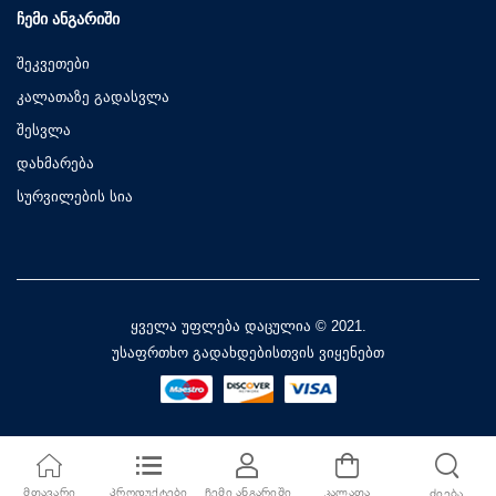
ᲩᲔᲛᲘ ᲐᲜᲒᲐᲠᲘᲨᲘ
შეკვეთები
კალათაზე გადასვლა
შესვლა
დახმარება
სურვილების სია
ყველა უფლება დაცულია © 2021.
უსაფრთხო გადახდებისთვის ვიყენებთ
ᲛᲗᲐᲕᲐᲠᲘ
ᲞᲠᲝᲓᲣᲥᲢᲔᲑᲘ
ᲩᲔᲛᲘ ᲐᲜᲒᲐᲠᲘᲨᲘ
ᲙᲐᲚᲐᲗᲐ
ᲫᲘᲔᲑᲐ