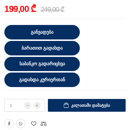
199,00 ₾
249,00 ₾
ᲒᲐᲜᲕᲐᲓᲔᲑᲐ
ᲑᲐᲠᲐᲗᲘᲗ ᲒᲐᲓᲐᲮᲓᲐ
ᲡᲐᲑᲐᲜᲙᲝ ᲒᲐᲓᲐᲠᲘᲪᲮᲕᲐ
ᲒᲐᲓᲐᲮᲓᲐ ᲙᲣᲠᲘᲔᲠᲗᲐᲜ
ᲙᲐᲚᲐᲗᲐᲨᲘ ᲓᲐᲛᲐᲢᲔᲑᲐ