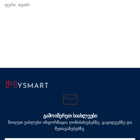
ფერი: თეთრ
ᲒᲐᲛᲝᲘᲬᲔᲠᲔᲗ ᲡᲘᲐᲮᲚᲔᲔᲑᲘ
მიიღეთ უახლესი ინფორმაცია ღონისძიებებზე, გაყიდვებზე და
შეთავაზებებზე.