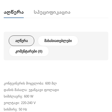
Აღწერა
Სპეციფიკაცია
ᲐᲦᲬᲔᲠᲐ
ᲛᲐᲮᲐᲡᲘᲐᲗᲔᲑᲚᲔᲑᲘ
ᲙᲝᲛᲔᲜᲢᲐᲠᲔᲑᲘ (0)
კონტეინერის მოცულობა: 600 მლ
დანის მასალა: უჟანგავი ფოლადი
სიმძლავრე: 600 W
ვოლტაჟი: 220-240 V
სიხშირე: 50 Hz