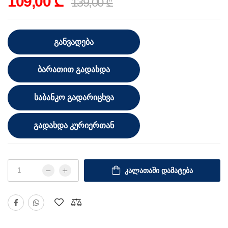
109,00 ₾
139,00 ₾
ᲒᲐᲜᲕᲐᲓᲔᲑᲐ
ᲑᲐᲠᲐᲗᲘᲗ ᲒᲐᲓᲐᲮᲓᲐ
ᲡᲐᲑᲐᲜᲙᲝ ᲒᲐᲓᲐᲠᲘᲪᲮᲕᲐ
ᲒᲐᲓᲐᲮᲓᲐ ᲙᲣᲠᲘᲔᲠᲗᲐᲜ
ᲙᲐᲚᲐᲗᲐᲨᲘ ᲓᲐᲛᲐᲢᲔᲑᲐ