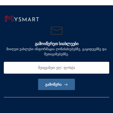
ᲒᲐᲛᲝᲘᲬᲔᲠᲔᲗ ᲡᲘᲐᲮᲚᲔᲔᲑᲘ
მიიღეთ უახლესი ინფორმაცია ღონისძიებებზე, გაყიდვებზე და
შეთავაზებებზე.
ᲒᲐᲛᲝᲬᲔᲠᲐ