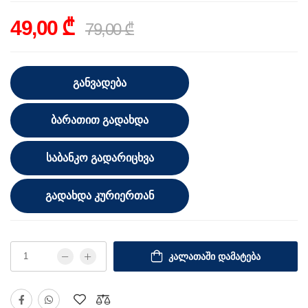
49,00 ₾
79,00 ₾
ᲒᲐᲜᲕᲐᲓᲔᲑᲐ
ᲑᲐᲠᲐᲗᲘᲗ ᲒᲐᲓᲐᲮᲓᲐ
ᲡᲐᲑᲐᲜᲙᲝ ᲒᲐᲓᲐᲠᲘᲪᲮᲕᲐ
ᲒᲐᲓᲐᲮᲓᲐ ᲙᲣᲠᲘᲔᲠᲗᲐᲜ
ᲙᲐᲚᲐᲗᲐᲨᲘ ᲓᲐᲛᲐᲢᲔᲑᲐ