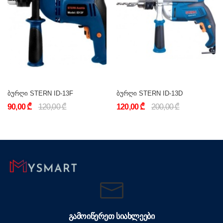
ბურღი STERN ID-13F
ბურღი STERN ID-13D
90,00 ₾
120,00 ₾
120,00 ₾
200,00 ₾
ᲒᲐᲛᲝᲘᲬᲔᲠᲔᲗ ᲡᲘᲐᲮᲚᲔᲔᲑᲘ