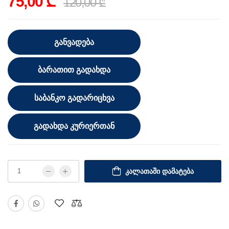
75,00 ₾
120,00 ₾
ᲒᲐᲜᲕᲐᲓᲔᲑᲐ
ᲑᲐᲠᲐᲗᲘᲗ ᲒᲐᲓᲐᲮᲓᲐ
ᲡᲐᲑᲐᲜᲙᲝ ᲒᲐᲓᲐᲠᲘᲪᲮᲕᲐ
ᲒᲐᲓᲐᲮᲓᲐ ᲙᲣᲠᲘᲔᲠᲗᲐᲜ
ᲙᲐᲚᲐᲗᲐᲨᲘ ᲓᲐᲛᲐᲢᲔᲑᲐ