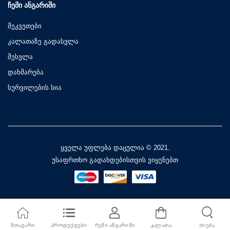
ᲩᲔᲛᲘ ᲐᲜᲒᲐᲠᲘᲨᲘ
შეკვეთები
კალათაზე გადასვლა
შესვლა
დახმარება
სურვილების სია
ყველა უფლება დაცულია © 2021.
უსაფრთხო გადახდებისთვის ვიყენებთ
ᲛᲗᲐᲕᲐᲠᲘ
ᲞᲠᲝᲓᲣᲥᲢᲔᲑᲘ
ᲩᲔᲛᲘ ᲐᲜᲒᲐᲠᲘᲨᲘ
ᲙᲐᲚᲐᲗᲐ
ᲫᲘᲔᲑᲐ