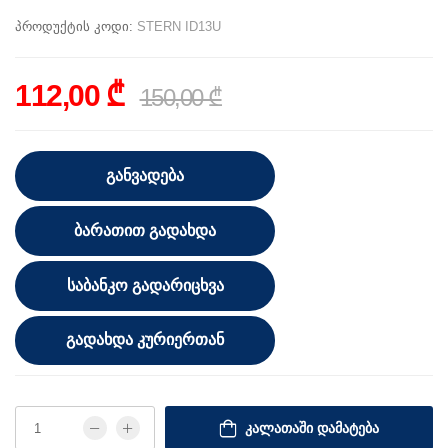
პროდუქტის კოდი:
STERN ID13U
112,00 ₾
150,00 ₾
ᲒᲐᲜᲕᲐᲓᲔᲑᲐ
ᲑᲐᲠᲐᲗᲘᲗ ᲒᲐᲓᲐᲮᲓᲐ
ᲡᲐᲑᲐᲜᲙᲝ ᲒᲐᲓᲐᲠᲘᲪᲮᲕᲐ
ᲒᲐᲓᲐᲮᲓᲐ ᲙᲣᲠᲘᲔᲠᲗᲐᲜ
ᲙᲐᲚᲐᲗᲐᲨᲘ ᲓᲐᲛᲐᲢᲔᲑᲐ