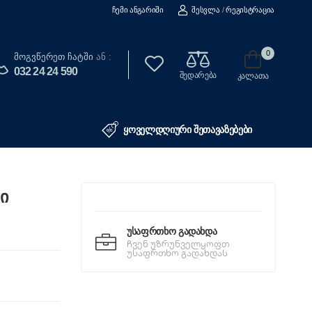
Ჩემი Ანგარიში
Შესვლა
/
Რეგისტრაცია
0
Მოგვწერეთ Ჩატში
ან :
032 24 24 590
შედარება
კალათა
ყოველდღიური შეთავაზებები
ი
Უსაფრთხო Გადახდა
ჩვენ უზრუნველყოფთ
უსაფრთხო გადახდას