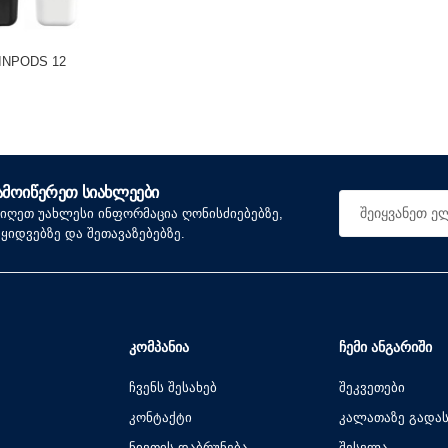
 INPODS 12
ᲐᲛᲝᲘᲬᲔᲠᲔᲗ ᲡᲘᲐᲮᲚᲔᲔᲑᲘ
იიღეთ უახლესი ინფორმაცია ღონისძიებებზე,
აყიდვებზე და შეთავაზებებზე.
ᲙᲝᲛᲞᲐᲜᲘᲐ
ᲩᲔᲛᲘ ᲐᲜᲒᲐᲠᲘᲨᲘ
ჩვენს შესახებ
შეკვეთები
კონტაქტი
კალათაზე გადა
ნივთის დაბრუნება
შესვლა