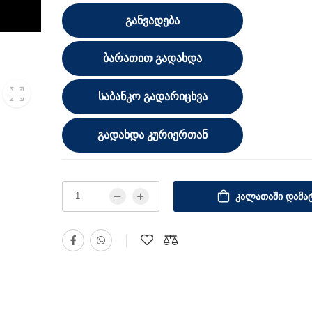
ᲒᲐᲜᲕᲐᲓᲔᲑᲐ
ᲑᲐᲠᲐᲗᲘᲗ ᲒᲐᲓᲐᲮᲓᲐ
ᲡᲐᲑᲐᲜᲙᲝ ᲒᲐᲓᲐᲠᲘᲪᲮᲕᲐ
ᲒᲐᲓᲐᲮᲓᲐ ᲙᲣᲠᲘᲔᲠᲗᲐᲜ
ᲙᲐᲚᲐᲗᲐᲨᲘ ᲓᲐᲛᲐᲢ