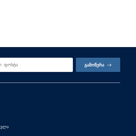
ᲒᲐᲛᲝᲬᲔᲠᲐ
სვლა