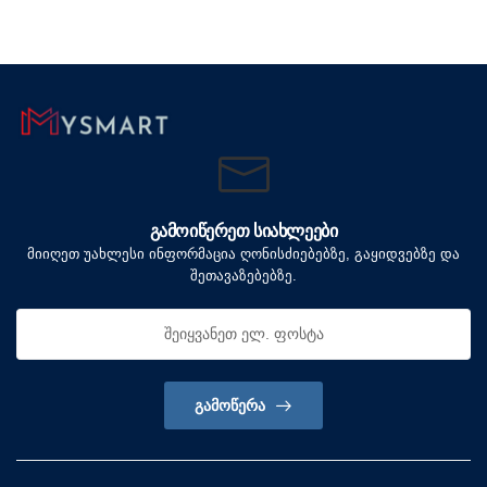
ᲒᲐᲛᲝᲘᲬᲔᲠᲔᲗ ᲡᲘᲐᲮᲚᲔᲔᲑᲘ
მიიღეთ უახლესი ინფორმაცია ღონისძიებებზე, გაყიდვებზე და
შეთავაზებებზე.
ᲒᲐᲛᲝᲬᲔᲠᲐ