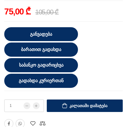
75,00 ₾
105,00 ₾
ᲒᲐᲜᲕᲐᲓᲔᲑᲐ
ᲑᲐᲠᲐᲗᲘᲗ ᲒᲐᲓᲐᲮᲓᲐ
ᲡᲐᲑᲐᲜᲙᲝ ᲒᲐᲓᲐᲠᲘᲪᲮᲕᲐ
ᲒᲐᲓᲐᲮᲓᲐ ᲙᲣᲠᲘᲔᲠᲗᲐᲜ
ᲙᲐᲚᲐᲗᲐᲨᲘ ᲓᲐᲛᲐᲢᲔᲑᲐ