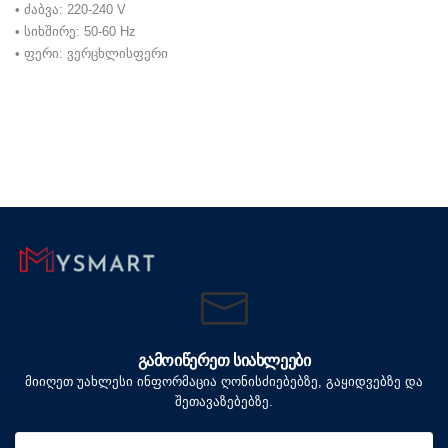
• ძაბვა: 220-240 V
• სიხშირე: 50-60 Hz
• ფერი: ვერცხლისფერი
ᲒᲐᲛᲝᲘᲬᲔᲠᲔᲗ ᲡᲘᲐᲮᲚᲔᲔᲑᲘ
მიიღეთ უახლესი ინფორმაცია ღონისძიებებზე, გაყიდვებზე და
შეთავაზებებზე.