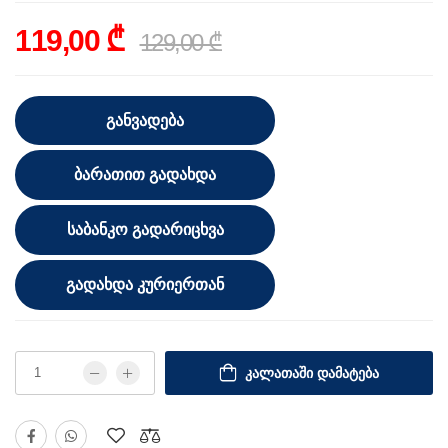
119,00 ₾
129,00 ₾
ᲒᲐᲜᲕᲐᲓᲔᲑᲐ
ᲑᲐᲠᲐᲗᲘᲗ ᲒᲐᲓᲐᲮᲓᲐ
ᲡᲐᲑᲐᲜᲙᲝ ᲒᲐᲓᲐᲠᲘᲪᲮᲕᲐ
ᲒᲐᲓᲐᲮᲓᲐ ᲙᲣᲠᲘᲔᲠᲗᲐᲜ
ᲙᲐᲚᲐᲗᲐᲨᲘ ᲓᲐᲛᲐᲢᲔᲑᲐ