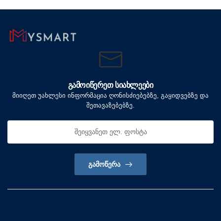
ᲒᲐᲛᲝᲘᲬᲔᲠᲔᲗ ᲡᲘᲐᲮᲚᲔᲔᲑᲘ
მიიღეთ უახლესი ინფორმაცია ღონისძიებებზე, გაყიდვებზე და
შეთავაზებებზე.
ᲒᲐᲛᲝᲬᲔᲠᲐ