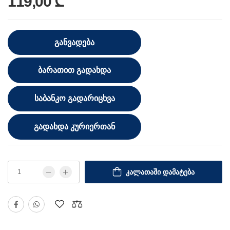
119,00 ₾
ᲒᲐᲜᲕᲐᲓᲔᲑᲐ
ᲑᲐᲠᲐᲗᲘᲗ ᲒᲐᲓᲐᲮᲓᲐ
ᲡᲐᲑᲐᲜᲙᲝ ᲒᲐᲓᲐᲠᲘᲪᲮᲕᲐ
ᲒᲐᲓᲐᲮᲓᲐ ᲙᲣᲠᲘᲔᲠᲗᲐᲜ
ᲙᲐᲚᲐᲗᲐᲨᲘ ᲓᲐᲛᲐᲢᲔᲑᲐ