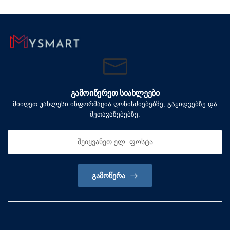
ᲒᲐᲛᲝᲘᲬᲔᲠᲔᲗ ᲡᲘᲐᲮᲚᲔᲔᲑᲘ
მიიღეთ უახლესი ინფორმაცია ღონისძიებებზე, გაყიდვებზე და
შეთავაზებებზე.
ᲒᲐᲛᲝᲬᲔᲠᲐ