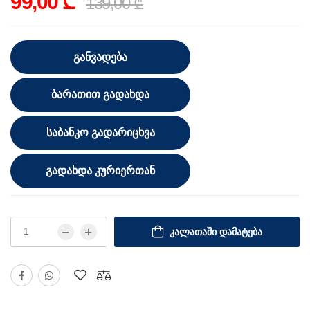
99,00 ₾
139,00 ₾
ᲒᲐᲜᲕᲐᲓᲔᲑᲐ
ᲑᲐᲠᲐᲗᲘᲗ ᲒᲐᲓᲐᲮᲓᲐ
ᲡᲐᲑᲐᲜᲙᲝ ᲒᲐᲓᲐᲠᲘᲪᲮᲕᲐ
ᲒᲐᲓᲐᲮᲓᲐ ᲙᲣᲠᲘᲔᲠᲗᲐᲜ
ᲙᲐᲚᲐᲗᲐᲨᲘ ᲓᲐᲛᲐᲢᲔᲑᲐ