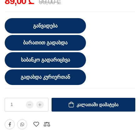
89,00 ₾
99,00 ₾
ᲒᲐᲜᲕᲐᲓᲔᲑᲐ
ᲑᲐᲠᲐᲗᲘᲗ ᲒᲐᲓᲐᲮᲓᲐ
ᲡᲐᲑᲐᲜᲙᲝ ᲒᲐᲓᲐᲠᲘᲪᲮᲕᲐ
ᲒᲐᲓᲐᲮᲓᲐ ᲙᲣᲠᲘᲔᲠᲗᲐᲜ
ᲙᲐᲚᲐᲗᲐᲨᲘ ᲓᲐᲛᲐᲢᲔᲑᲐ