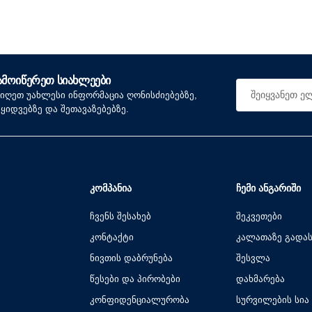
ᲐᲛᲝᲘᲬᲔᲠᲔᲗ ᲡᲘᲐᲮᲚᲔᲔᲑᲘ
იიღეთ უახლესი ინფორმაცია ღონისძიებებზე,
აყიდვებზე და შეთავაზებებზე.
ᲙᲝᲛᲞᲐᲜᲘᲐ
ᲩᲔᲛᲘ ᲐᲜᲒᲐᲠᲘᲨᲘ
ჩვენს შესახებ
შეკვეთები
კონტაქტი
კალათაზე გადა
ნივთის დაბრუნება
შესვლა
წესები და პირობები
დახმარება
კონფიდენციალურობა
სურვილების სია