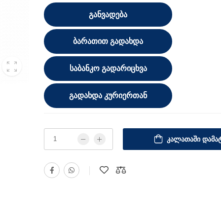
ᲒᲐᲜᲕᲐᲓᲔᲑᲐ
ᲑᲐᲠᲐᲗᲘᲗ ᲒᲐᲓᲐᲮᲓᲐ
ᲡᲐᲑᲐᲜᲙᲝ ᲒᲐᲓᲐᲠᲘᲪᲮᲕᲐ
ᲒᲐᲓᲐᲮᲓᲐ ᲙᲣᲠᲘᲔᲠᲗᲐᲜ
ᲙᲐᲚᲐᲗᲐᲨᲘ ᲓᲐᲛᲐᲢ