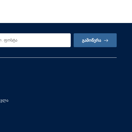
ᲒᲐᲛᲝᲬᲔᲠᲐ
სვლა