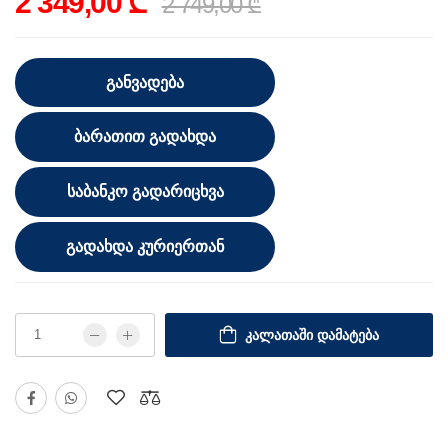
2 349,00 ₾
2 749,00 ₾
ᲒᲐᲜᲕᲐᲓᲔᲑᲐ
ᲑᲐᲠᲐᲗᲘᲗ ᲒᲐᲓᲐᲮᲓᲐ
ᲡᲐᲑᲐᲜᲙᲝ ᲒᲐᲓᲐᲠᲘᲪᲮᲕᲐ
ᲒᲐᲓᲐᲮᲓᲐ ᲙᲣᲠᲘᲔᲠᲗᲐᲜ
ᲙᲐᲚᲐᲗᲐᲨᲘ ᲓᲐᲛᲐᲢᲔᲑᲐ