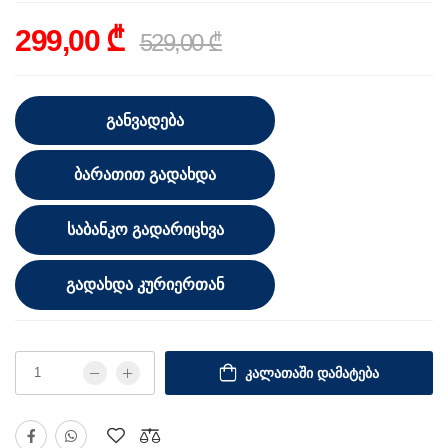
299,00 ₾
529,00 ₾
ᲒᲐᲜᲕᲐᲓᲔᲑᲐ
ᲑᲐᲠᲐᲗᲘᲗ ᲒᲐᲓᲐᲮᲓᲐ
ᲡᲐᲑᲐᲜᲙᲝ ᲒᲐᲓᲐᲠᲘᲪᲮᲕᲐ
ᲒᲐᲓᲐᲮᲓᲐ ᲙᲣᲠᲘᲔᲠᲗᲐᲜ
ᲙᲐᲚᲐᲗᲐᲨᲘ ᲓᲐᲛᲐᲢᲔᲑᲐ