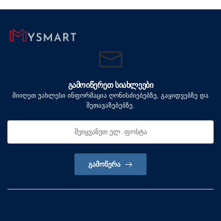
ᲒᲐᲛᲝᲘᲬᲔᲠᲔᲗ ᲡᲘᲐᲮᲚᲔᲔᲑᲘ
მიიღეთ უახლესი ინფორმაცია ღონისძიებებზე, გაყიდვებზე და
შეთავაზებებზე.
ᲒᲐᲛᲝᲬᲔᲠᲐ