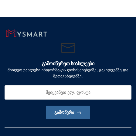
ᲒᲐᲛᲝᲘᲬᲔᲠᲔᲗ ᲡᲘᲐᲮᲚᲔᲔᲑᲘ
მიიღეთ უახლესი ინფორმაცია ღონისძიებებზე, გაყიდვებზე და
შეთავაზებებზე.
ᲒᲐᲛᲝᲬᲔᲠᲐ