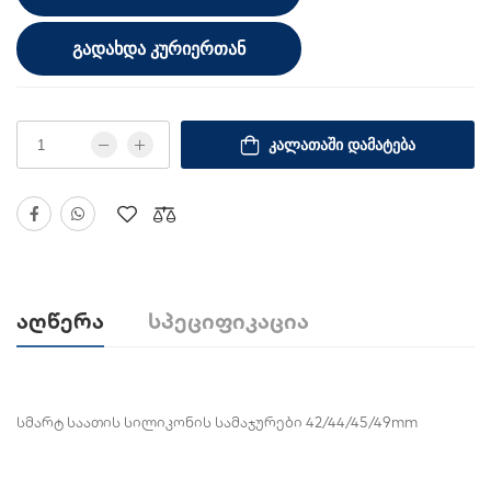
ᲒᲐᲓᲐᲮᲓᲐ ᲙᲣᲠᲘᲔᲠᲗᲐᲜ
ᲙᲐᲚᲐᲗᲐᲨᲘ ᲓᲐᲛᲐᲢᲔᲑᲐ
Აღწერა
Სპეციფიკაცია
სმარტ საათის სილიკონის სამაჯურები 42/44/45/49mm