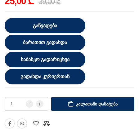
25,00 ₾
39,00 ₾
ᲒᲐᲜᲕᲐᲓᲔᲑᲐ
ᲑᲐᲠᲐᲗᲘᲗ ᲒᲐᲓᲐᲮᲓᲐ
ᲡᲐᲑᲐᲜᲙᲝ ᲒᲐᲓᲐᲠᲘᲪᲮᲕᲐ
ᲒᲐᲓᲐᲮᲓᲐ ᲙᲣᲠᲘᲔᲠᲗᲐᲜ
ᲙᲐᲚᲐᲗᲐᲨᲘ ᲓᲐᲛᲐᲢᲔᲑᲐ