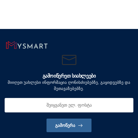
ᲒᲐᲛᲝᲘᲬᲔᲠᲔᲗ ᲡᲘᲐᲮᲚᲔᲔᲑᲘ
მიიღეთ უახლესი ინფორმაცია ღონისძიებებზე, გაყიდვებზე და
შეთავაზებებზე.
ᲒᲐᲛᲝᲬᲔᲠᲐ