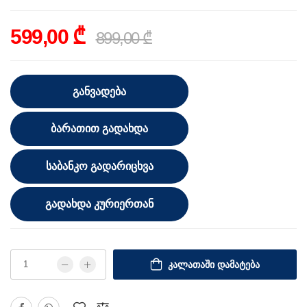
599,00 ₾
899,00 ₾
ᲒᲐᲜᲕᲐᲓᲔᲑᲐ
ᲑᲐᲠᲐᲗᲘᲗ ᲒᲐᲓᲐᲮᲓᲐ
ᲡᲐᲑᲐᲜᲙᲝ ᲒᲐᲓᲐᲠᲘᲪᲮᲕᲐ
ᲒᲐᲓᲐᲮᲓᲐ ᲙᲣᲠᲘᲔᲠᲗᲐᲜ
ᲙᲐᲚᲐᲗᲐᲨᲘ ᲓᲐᲛᲐᲢᲔᲑᲐ