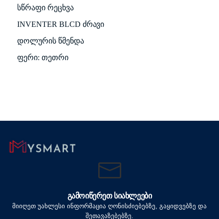
სწრაფი რეცხვა
INVENTER BLCD ძრავი
დოლურის წმენდა
ფერი: თეთრი
ᲒᲐᲛᲝᲘᲬᲔᲠᲔᲗ ᲡᲘᲐᲮᲚᲔᲔᲑᲘ
მიიღეთ უახლესი ინფორმაცია ღონისძიებებზე, გაყიდვებზე და
შეთავაზებებზე.