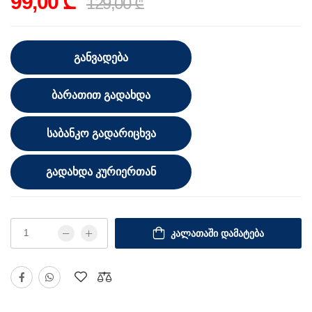
99,00 ₾
129,00 ₾
ᲒᲐᲜᲕᲐᲓᲔᲑᲐ
ᲑᲐᲠᲐᲗᲘᲗ ᲒᲐᲓᲐᲮᲓᲐ
ᲡᲐᲑᲐᲜᲙᲝ ᲒᲐᲓᲐᲠᲘᲪᲮᲕᲐ
ᲒᲐᲓᲐᲮᲓᲐ ᲙᲣᲠᲘᲔᲠᲗᲐᲜ
ᲙᲐᲚᲐᲗᲐᲨᲘ ᲓᲐᲛᲐᲢᲔᲑᲐ