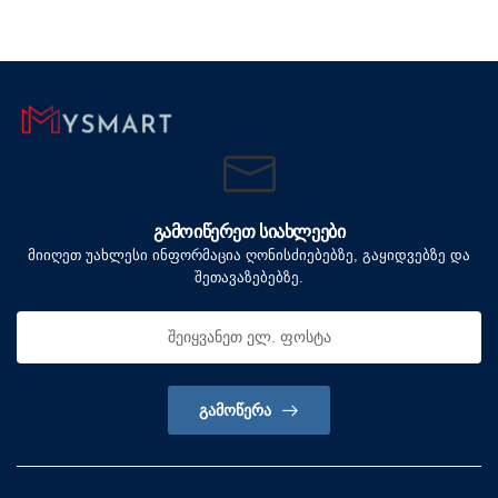
ᲒᲐᲛᲝᲘᲬᲔᲠᲔᲗ ᲡᲘᲐᲮᲚᲔᲔᲑᲘ
მიიღეთ უახლესი ინფორმაცია ღონისძიებებზე, გაყიდვებზე და
შეთავაზებებზე.
ᲒᲐᲛᲝᲬᲔᲠᲐ