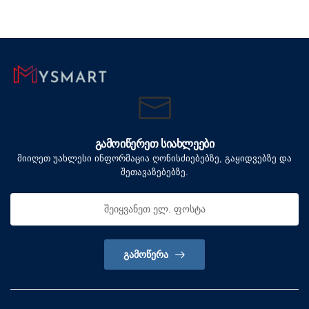
ᲒᲐᲛᲝᲘᲬᲔᲠᲔᲗ ᲡᲘᲐᲮᲚᲔᲔᲑᲘ
მიიღეთ უახლესი ინფორმაცია ღონისძიებებზე, გაყიდვებზე და
შეთავაზებებზე.
ᲒᲐᲛᲝᲬᲔᲠᲐ