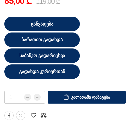
85,00 ₾
119,00 ₾
ᲒᲐᲜᲕᲐᲓᲔᲑᲐ
ᲑᲐᲠᲐᲗᲘᲗ ᲒᲐᲓᲐᲮᲓᲐ
ᲡᲐᲑᲐᲜᲙᲝ ᲒᲐᲓᲐᲠᲘᲪᲮᲕᲐ
ᲒᲐᲓᲐᲮᲓᲐ ᲙᲣᲠᲘᲔᲠᲗᲐᲜ
ᲙᲐᲚᲐᲗᲐᲨᲘ ᲓᲐᲛᲐᲢᲔᲑᲐ