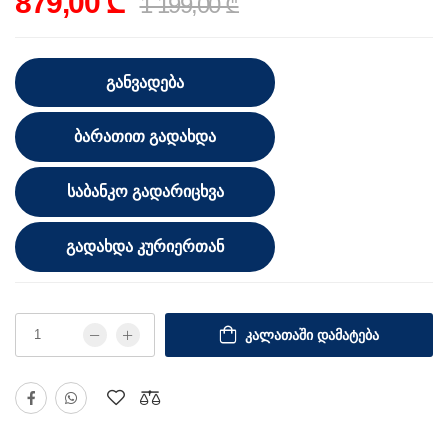
879,00 ₾
1 199,00 ₾
ᲒᲐᲜᲕᲐᲓᲔᲑᲐ
ᲑᲐᲠᲐᲗᲘᲗ ᲒᲐᲓᲐᲮᲓᲐ
ᲡᲐᲑᲐᲜᲙᲝ ᲒᲐᲓᲐᲠᲘᲪᲮᲕᲐ
ᲒᲐᲓᲐᲮᲓᲐ ᲙᲣᲠᲘᲔᲠᲗᲐᲜ
ᲙᲐᲚᲐᲗᲐᲨᲘ ᲓᲐᲛᲐᲢᲔᲑᲐ