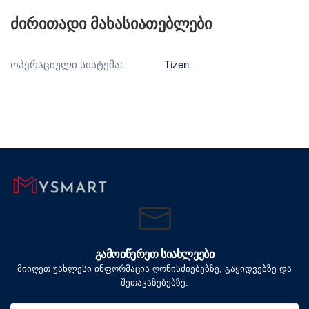
ძირითადი მახასიათებლები
ოპერაციული სისტემა:
Tizen
ᲒᲐᲛᲝᲘᲬᲔᲠᲔᲗ ᲡᲘᲐᲮᲚᲔᲔᲑᲘ
მიიღეთ უახლესი ინფორმაცია ღონისძიებებზე, გაყიდვებზე და
შეთავაზებებზე.