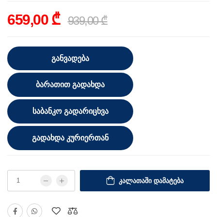
659,00 ₾
939,00 ₾
ᲒᲐᲜᲕᲐᲓᲔᲑᲐ
ᲑᲐᲠᲐᲗᲘᲗ ᲒᲐᲓᲐᲮᲓᲐ
ᲡᲐᲑᲐᲜᲙᲝ ᲒᲐᲓᲐᲠᲘᲪᲮᲕᲐ
ᲒᲐᲓᲐᲮᲓᲐ ᲙᲣᲠᲘᲔᲠᲗᲐᲜ
ᲙᲐᲚᲐᲗᲐᲨᲘ ᲓᲐᲛᲐᲢᲔᲑᲐ