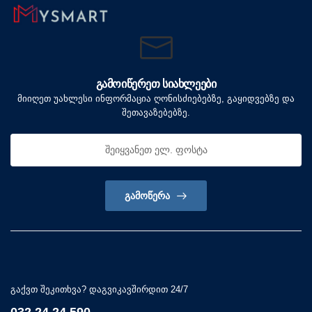
ᲒᲐᲛᲝᲘᲬᲔᲠᲔᲗ ᲡᲘᲐᲮᲚᲔᲔᲑᲘ
მიიღეთ უახლესი ინფორმაცია ღონისძიებებზე, გაყიდვებზე და
შეთავაზებებზე.
ᲒᲐᲛᲝᲬᲔᲠᲐ
გაქვთ შეკითხვა? დაგვიკავშირდით 24/7
032 24 24 590