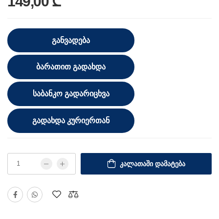
149,00 ₾
ᲒᲐᲜᲕᲐᲓᲔᲑᲐ
ᲑᲐᲠᲐᲗᲘᲗ ᲒᲐᲓᲐᲮᲓᲐ
ᲡᲐᲑᲐᲜᲙᲝ ᲒᲐᲓᲐᲠᲘᲪᲮᲕᲐ
ᲒᲐᲓᲐᲮᲓᲐ ᲙᲣᲠᲘᲔᲠᲗᲐᲜ
ᲙᲐᲚᲐᲗᲐᲨᲘ ᲓᲐᲛᲐᲢᲔᲑᲐ