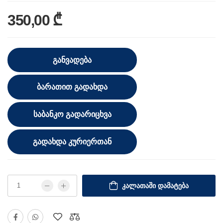
350,00 ₾
ᲒᲐᲜᲕᲐᲓᲔᲑᲐ
ᲑᲐᲠᲐᲗᲘᲗ ᲒᲐᲓᲐᲮᲓᲐ
ᲡᲐᲑᲐᲜᲙᲝ ᲒᲐᲓᲐᲠᲘᲪᲮᲕᲐ
ᲒᲐᲓᲐᲮᲓᲐ ᲙᲣᲠᲘᲔᲠᲗᲐᲜ
ᲙᲐᲚᲐᲗᲐᲨᲘ ᲓᲐᲛᲐᲢᲔᲑᲐ