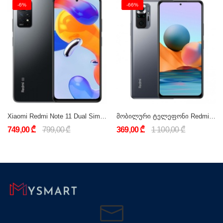
-6%
-66%
Xiaomi Redmi Note 11 Dual Sim 6GB RAM 128GB LTE Global Version
მობილური ტელეფონი Redmi Note 10 Pro 8GB/128GB Grey
749,00 ₾
799,00 ₾
369,00 ₾
1 100,00 ₾