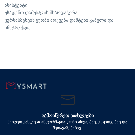
ასისტენტი
უსადენო დამუხტვის მხარდაჭერა
ყურსასმენებს ყუთში მოყვება დამტენი კაბელი და
ინსტრუქცია
ᲒᲐᲛᲝᲘᲬᲔᲠᲔᲗ ᲡᲘᲐᲮᲚᲔᲔᲑᲘ
მიიღეთ უახლესი ინფორმაცია ღონისძიებებზე, გაყიდვებზე და
შეთავაზებებზე.