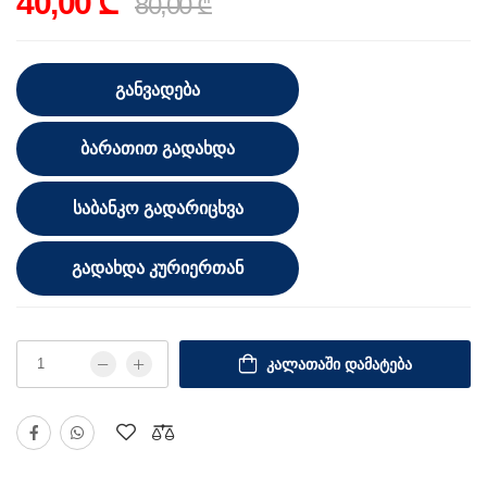
40,00 ₾
80,00 ₾
ᲒᲐᲜᲕᲐᲓᲔᲑᲐ
ᲑᲐᲠᲐᲗᲘᲗ ᲒᲐᲓᲐᲮᲓᲐ
ᲡᲐᲑᲐᲜᲙᲝ ᲒᲐᲓᲐᲠᲘᲪᲮᲕᲐ
ᲒᲐᲓᲐᲮᲓᲐ ᲙᲣᲠᲘᲔᲠᲗᲐᲜ
ᲙᲐᲚᲐᲗᲐᲨᲘ ᲓᲐᲛᲐᲢᲔᲑᲐ