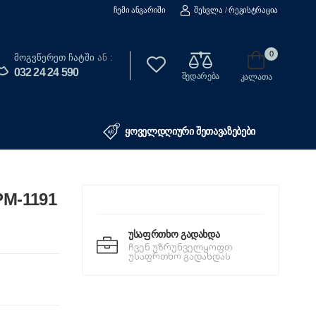
Ჩემი Ანგარიში
Შესვლა
/
Რეგისტრაცია
0
Მოგვწერეთ Ჩატში
ან :
032 24 24 590
შედარება
კალათა
ყოველდღიური შეთავაზებები
PM-1191
Უსაფრთხო Გადახდა
ჩვენ უზრუნველყოფთ
უსაფრთხო გადახდას