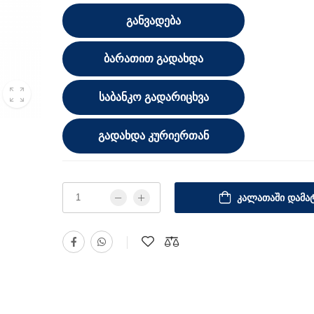
ᲒᲐᲜᲕᲐᲓᲔᲑᲐ
ᲑᲐᲠᲐᲗᲘᲗ ᲒᲐᲓᲐᲮᲓᲐ
ᲡᲐᲑᲐᲜᲙᲝ ᲒᲐᲓᲐᲠᲘᲪᲮᲕᲐ
ᲒᲐᲓᲐᲮᲓᲐ ᲙᲣᲠᲘᲔᲠᲗᲐᲜ
ᲙᲐᲚᲐᲗᲐᲨᲘ ᲓᲐᲛᲐᲢ