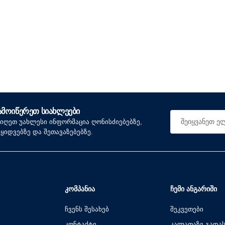
ᲐᲛᲝᲘᲬᲔᲠᲔᲗ ᲡᲘᲐᲮᲚᲔᲔᲑᲘ
იიღეთ უახლესი ინფორმაცია ღონისძიებებზე,
აყიდვებზე და შეთავაზებებზე.
ᲙᲝᲛᲞᲐᲜᲘᲐ
ᲩᲔᲛᲘ ᲐᲜᲒᲐᲠᲘᲨᲘ
ჩვენს შესახებ
შეკვეთები
კონტაქტი
კალათაზე გადა