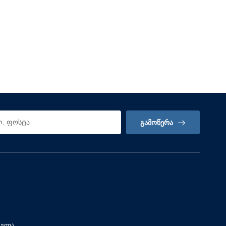
ᲒᲐᲛᲝᲬᲔᲠᲐ
სვლა