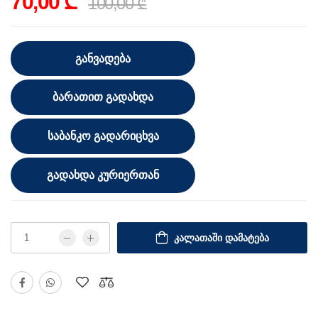
70,00 ₾
100,00 ₾
ᲒᲐᲜᲕᲐᲓᲔᲑᲐ
ᲑᲐᲠᲐᲗᲘᲗ ᲒᲐᲓᲐᲮᲓᲐ
ᲡᲐᲑᲐᲜᲙᲝ ᲒᲐᲓᲐᲠᲘᲪᲮᲕᲐ
ᲒᲐᲓᲐᲮᲓᲐ ᲙᲣᲠᲘᲔᲠᲗᲐᲜ
ᲙᲐᲚᲐᲗᲐᲨᲘ ᲓᲐᲛᲐᲢᲔᲑᲐ