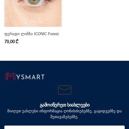
ფერადი ლინზა ICONIC Forest
70,00 ₾
ᲒᲐᲛᲝᲘᲬᲔᲠᲔᲗ ᲡᲘᲐᲮᲚᲔᲔᲑᲘ
მიიღეთ უახლესი ინფორმაცია ღონისძიებებზე, გაყიდვებზე და
შეთავაზებებზე.