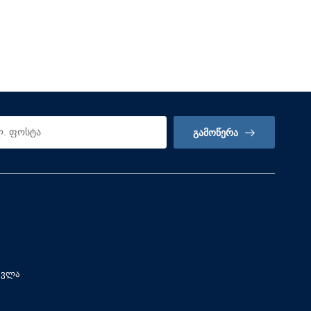
ᲒᲐᲛᲝᲬᲔᲠᲐ
სვლა