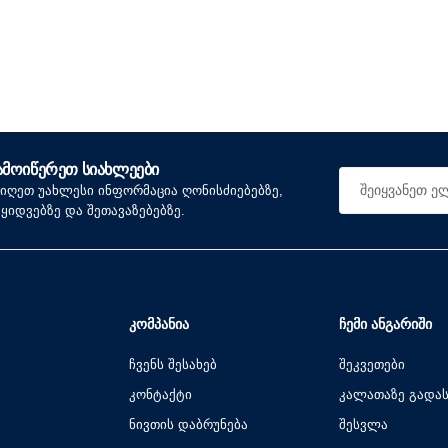
ᲐᲛᲝᲘᲬᲔᲠᲔᲗ ᲡᲘᲐᲮᲚᲔᲔᲑᲘ
იიღეთ უახლესი ინფორმაცია ღონისძიებებზე,
აყიდვებზე და შეთავაზებებზე.
ᲙᲝᲛᲞᲐᲜᲘᲐ
ᲩᲔᲛᲘ ᲐᲜᲒᲐᲠᲘᲨᲘ
ჩვენს შესახებ
შეკვეთები
კონტაქტი
კალათაზე გადა
ნივთის დაბრუნება
შესვლა