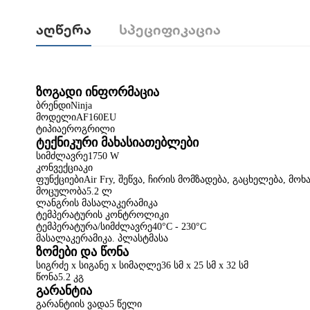
Აღწერა
Სპეციფიკაცია
ზოგადი
ინფორმაცია
ბრენდი
Ninja
მოდელი
AF160EU
ტიპიაეროგრილი
ტექნიკური
მახასიათებლები
სიმძლავრე
1750 W
კონვექციაკი
ფუნქციები
Air Fry,
შეწვა
,
ჩირის
მომზადება
,
გაცხელება
,
მოხ
მოცულობა
5.2
ლ
ლანგრის
მასალაკერამიკა
ტემპერატურის
კონტროლიკი
ტემპერატურა
/
სიმძლავრე
40°C - 230°C
მასალაკერამიკა
.
პლასტმასა
ზომები
და
წონა
სიგრძე
x
სიგანე
x
სიმაღლე
36
სმ
x 25
სმ
x 32
სმ
წონა
5.2
კგ
გარანტია
გარანტიის
ვადა
5
წელი