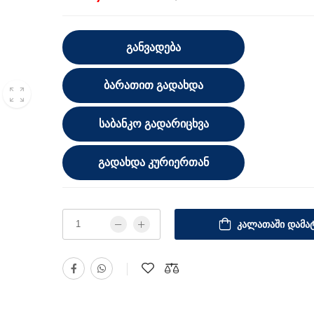
ᲒᲐᲜᲕᲐᲓᲔᲑᲐ
ᲑᲐᲠᲐᲗᲘᲗ ᲒᲐᲓᲐᲮᲓᲐ
ᲡᲐᲑᲐᲜᲙᲝ ᲒᲐᲓᲐᲠᲘᲪᲮᲕᲐ
ᲒᲐᲓᲐᲮᲓᲐ ᲙᲣᲠᲘᲔᲠᲗᲐᲜ
ᲙᲐᲚᲐᲗᲐᲨᲘ ᲓᲐᲛᲐᲢ