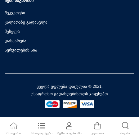
ᲩᲔᲛᲘ ᲐᲜᲒᲐᲠᲘᲨᲘ
შეკვეთები
კალათაზე გადასვლა
შესვლა
დახმარება
სურვილების სია
ყველა უფლება დაცულია © 2021.
უსაფრთხო გადახდებისთვის ვიყენებთ
ᲛᲗᲐᲕᲐᲠᲘ
ᲞᲠᲝᲓᲣᲥᲢᲔᲑᲘ
ᲩᲔᲛᲘ ᲐᲜᲒᲐᲠᲘᲨᲘ
ᲙᲐᲚᲐᲗᲐ
ᲫᲘᲔᲑᲐ