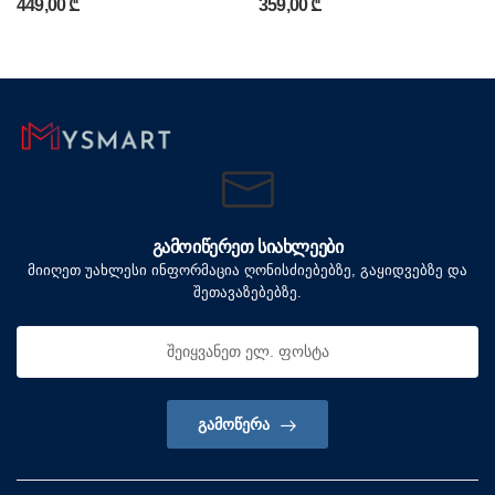
449,00 ₾
359,00 ₾
ᲒᲐᲛᲝᲘᲬᲔᲠᲔᲗ ᲡᲘᲐᲮᲚᲔᲔᲑᲘ
მიიღეთ უახლესი ინფორმაცია ღონისძიებებზე, გაყიდვებზე და
შეთავაზებებზე.
ᲒᲐᲛᲝᲬᲔᲠᲐ