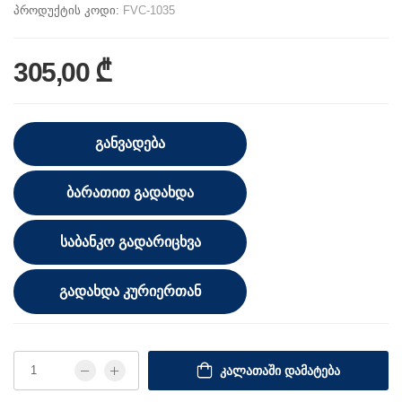
პროდუქტის კოდი:
FVC-1035
305,00 ₾
ᲒᲐᲜᲕᲐᲓᲔᲑᲐ
ᲑᲐᲠᲐᲗᲘᲗ ᲒᲐᲓᲐᲮᲓᲐ
ᲡᲐᲑᲐᲜᲙᲝ ᲒᲐᲓᲐᲠᲘᲪᲮᲕᲐ
ᲒᲐᲓᲐᲮᲓᲐ ᲙᲣᲠᲘᲔᲠᲗᲐᲜ
ᲙᲐᲚᲐᲗᲐᲨᲘ ᲓᲐᲛᲐᲢᲔᲑᲐ