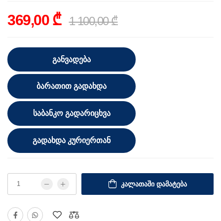
369,00 ₾
1 100,00 ₾
ᲒᲐᲜᲕᲐᲓᲔᲑᲐ
ᲑᲐᲠᲐᲗᲘᲗ ᲒᲐᲓᲐᲮᲓᲐ
ᲡᲐᲑᲐᲜᲙᲝ ᲒᲐᲓᲐᲠᲘᲪᲮᲕᲐ
ᲒᲐᲓᲐᲮᲓᲐ ᲙᲣᲠᲘᲔᲠᲗᲐᲜ
ᲙᲐᲚᲐᲗᲐᲨᲘ ᲓᲐᲛᲐᲢᲔᲑᲐ