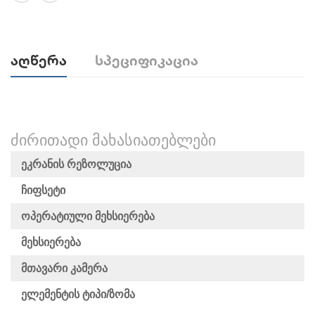
Აღწერა
Სპეციფიკაცია
ᲫᲘᲠᲘᲗᲐᲓᲘ ᲛᲐᲮᲐᲡᲘᲐᲗᲔᲑᲚᲔᲑᲘ
Ეკრანის Რეზოლუცია
Ჩიფსეტი
Ოპერატიული Მეხსიერება
Მეხსიერება
Მთავარი Კამერა
Ელემენტის Ტიპი/ზომა