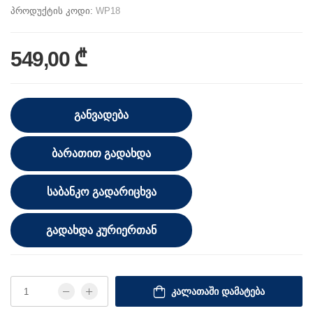
პროდუქტის კოდი:
WP18
549,00 ₾
ᲒᲐᲜᲕᲐᲓᲔᲑᲐ
ᲑᲐᲠᲐᲗᲘᲗ ᲒᲐᲓᲐᲮᲓᲐ
ᲡᲐᲑᲐᲜᲙᲝ ᲒᲐᲓᲐᲠᲘᲪᲮᲕᲐ
ᲒᲐᲓᲐᲮᲓᲐ ᲙᲣᲠᲘᲔᲠᲗᲐᲜ
ᲙᲐᲚᲐᲗᲐᲨᲘ ᲓᲐᲛᲐᲢᲔᲑᲐ