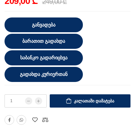
209,00 ₾
249,00 ₾
ᲒᲐᲜᲕᲐᲓᲔᲑᲐ
ᲑᲐᲠᲐᲗᲘᲗ ᲒᲐᲓᲐᲮᲓᲐ
ᲡᲐᲑᲐᲜᲙᲝ ᲒᲐᲓᲐᲠᲘᲪᲮᲕᲐ
ᲒᲐᲓᲐᲮᲓᲐ ᲙᲣᲠᲘᲔᲠᲗᲐᲜ
ᲙᲐᲚᲐᲗᲐᲨᲘ ᲓᲐᲛᲐᲢᲔᲑᲐ