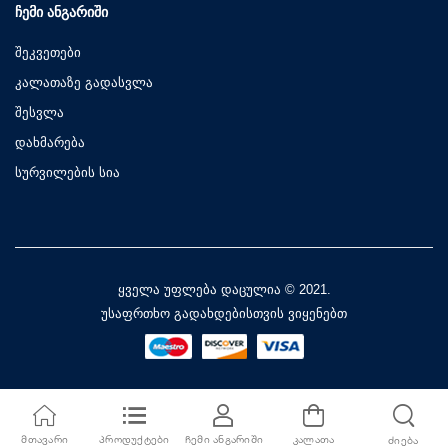
ᲩᲔᲛᲘ ᲐᲜᲒᲐᲠᲘᲨᲘ
შეკვეთები
კალათაზე გადასვლა
შესვლა
დახმარება
სურვილების სია
ყველა უფლება დაცულია © 2021.
უსაფრთხო გადახდებისთვის ვიყენებთ
ᲛᲗᲐᲕᲐᲠᲘ
ᲞᲠᲝᲓᲣᲥᲢᲔᲑᲘ
ᲩᲔᲛᲘ ᲐᲜᲒᲐᲠᲘᲨᲘ
ᲙᲐᲚᲐᲗᲐ
ᲫᲘᲔᲑᲐ