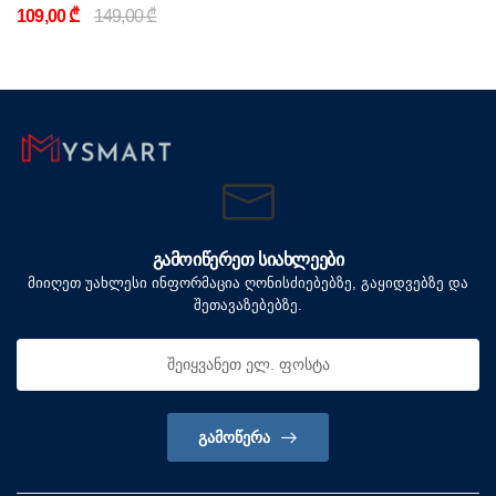
109,00 ₾
149,00 ₾
ᲒᲐᲛᲝᲘᲬᲔᲠᲔᲗ ᲡᲘᲐᲮᲚᲔᲔᲑᲘ
მიიღეთ უახლესი ინფორმაცია ღონისძიებებზე, გაყიდვებზე და
შეთავაზებებზე.
ᲒᲐᲛᲝᲬᲔᲠᲐ