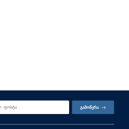
ᲒᲐᲛᲝᲬᲔᲠᲐ