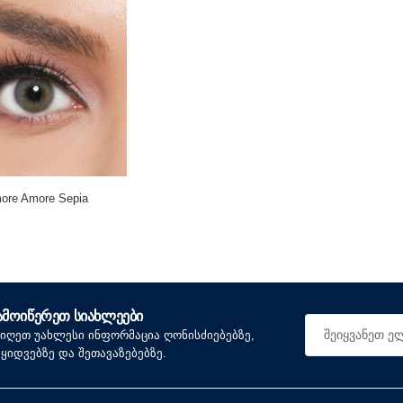
ore Amore Sepia
ᲐᲛᲝᲘᲬᲔᲠᲔᲗ ᲡᲘᲐᲮᲚᲔᲔᲑᲘ
იიღეთ უახლესი ინფორმაცია ღონისძიებებზე,
აყიდვებზე და შეთავაზებებზე.