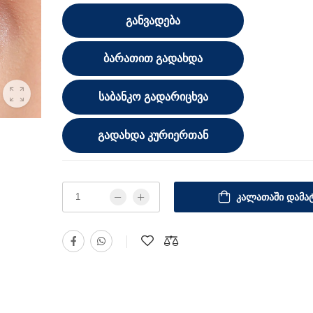
ᲒᲐᲜᲕᲐᲓᲔᲑᲐ
ᲑᲐᲠᲐᲗᲘᲗ ᲒᲐᲓᲐᲮᲓᲐ
ᲡᲐᲑᲐᲜᲙᲝ ᲒᲐᲓᲐᲠᲘᲪᲮᲕᲐ
ᲒᲐᲓᲐᲮᲓᲐ ᲙᲣᲠᲘᲔᲠᲗᲐᲜ
ᲙᲐᲚᲐᲗᲐᲨᲘ ᲓᲐᲛᲐᲢ