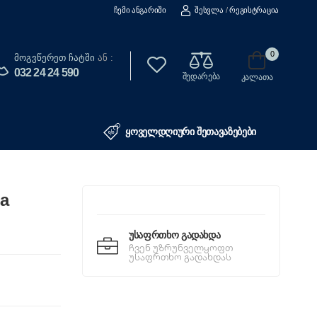
Ჩემი Ანგარიში
Შესვლა
/
Რეგისტრაცია
0
Მოგვწერეთ Ჩატში
ან :
032 24 24 590
შედარება
კალათა
ყოველდღიური შეთავაზებები
la
Უსაფრთხო Გადახდა
ჩვენ უზრუნველყოფთ
უსაფრთხო გადახდას