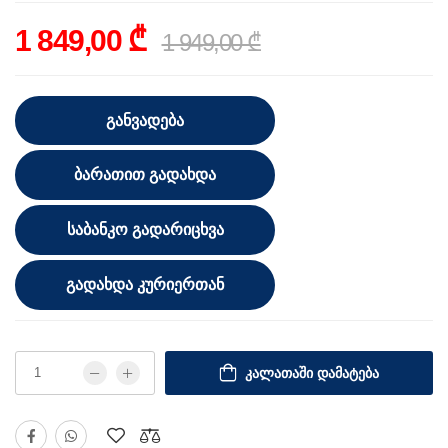
1 849,00 ₾
1 949,00 ₾
ᲒᲐᲜᲕᲐᲓᲔᲑᲐ
ᲑᲐᲠᲐᲗᲘᲗ ᲒᲐᲓᲐᲮᲓᲐ
ᲡᲐᲑᲐᲜᲙᲝ ᲒᲐᲓᲐᲠᲘᲪᲮᲕᲐ
ᲒᲐᲓᲐᲮᲓᲐ ᲙᲣᲠᲘᲔᲠᲗᲐᲜ
ᲙᲐᲚᲐᲗᲐᲨᲘ ᲓᲐᲛᲐᲢᲔᲑᲐ