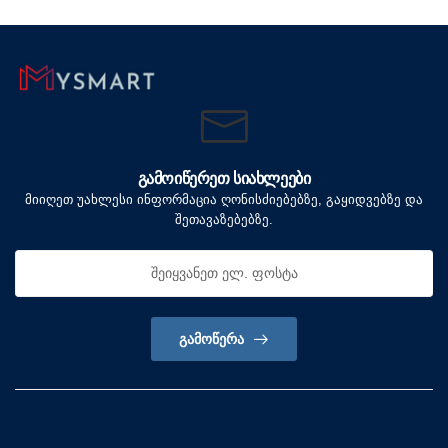
ᲒᲐᲛᲝᲘᲬᲔᲠᲔᲗ ᲡᲘᲐᲮᲚᲔᲔᲑᲘ
მიიღეთ უახლესი ინფორმაცია ღონისძიებებზე, გაყიდვებზე და
შეთავაზებებზე.
ᲒᲐᲛᲝᲬᲔᲠᲐ