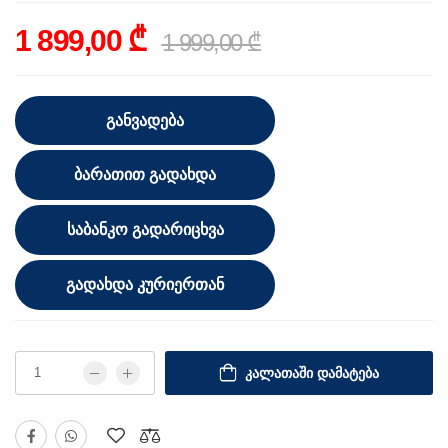
1 899,00 ₾
1 999,00 ₾
ᲒᲐᲜᲕᲐᲓᲔᲑᲐ
ᲑᲐᲠᲐᲗᲘᲗ ᲒᲐᲓᲐᲮᲓᲐ
ᲡᲐᲑᲐᲜᲙᲝ ᲒᲐᲓᲐᲠᲘᲪᲮᲕᲐ
ᲒᲐᲓᲐᲮᲓᲐ ᲙᲣᲠᲘᲔᲠᲗᲐᲜ
ᲙᲐᲚᲐᲗᲐᲨᲘ ᲓᲐᲛᲐᲢᲔᲑᲐ