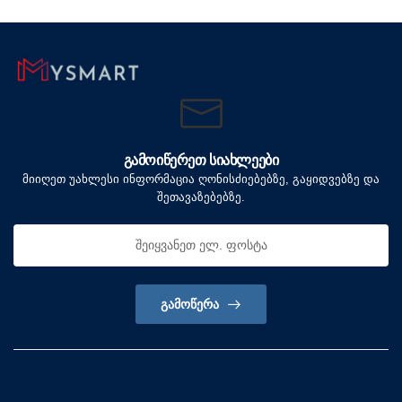
ᲒᲐᲛᲝᲘᲬᲔᲠᲔᲗ ᲡᲘᲐᲮᲚᲔᲔᲑᲘ
მიიღეთ უახლესი ინფორმაცია ღონისძიებებზე, გაყიდვებზე და
შეთავაზებებზე.
ᲒᲐᲛᲝᲬᲔᲠᲐ