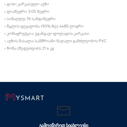
• ტიპი: კარკასული აუზი
• დიამეტრი: 3.05 მეტრი
• სიმაღლე: 76 სანტიმეტრი
• წყლის ტევადობა (90%-ზე): 4485 ლიტრი
• კონსტრუქცია: უჟანგავი ფოლადის კარკასი
• აუზის მასალა: სამშრიანი მაღალი გამძლეობის PVC
• წონა (შეფუთვით): 21.4 კგ
ᲒᲐᲛᲝᲘᲬᲔᲠᲔᲗ ᲡᲘᲐᲮᲚᲔᲔᲑᲘ