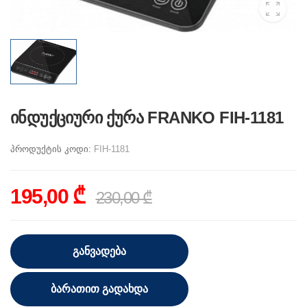
ინდუქციური ქურა FRANKO FIH-1181
პროდუქტის კოდი:
FIH-1181
195,00 ₾
230,00 ₾
ᲒᲐᲜᲕᲐᲓᲔᲑᲐ
ᲑᲐᲠᲐᲗᲘᲗ ᲒᲐᲓᲐᲮᲓᲐ