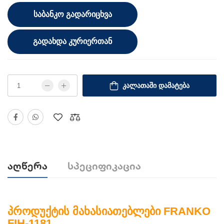
ᲡᲐᲑᲐᲜᲙᲝ ᲒᲐᲓᲐᲠᲘᲪᲮᲕᲐ
ᲒᲐᲓᲐᲮᲓᲐ ᲙᲣᲠᲘᲔᲠᲗᲐᲜ
ᲙᲐᲚᲐᲗᲐᲨᲘ ᲓᲐᲛᲐᲢᲔᲑᲐ
Აღწერა
Სპეციფიკაცია
პროდუქტის მახასიათებლები FRANKO
FIH-1181