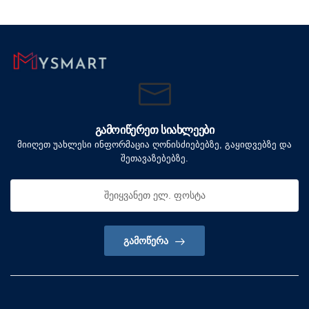
ᲒᲐᲛᲝᲘᲬᲔᲠᲔᲗ ᲡᲘᲐᲮᲚᲔᲔᲑᲘ
მიიღეთ უახლესი ინფორმაცია ღონისძიებებზე, გაყიდვებზე და
შეთავაზებებზე.
ᲒᲐᲛᲝᲬᲔᲠᲐ