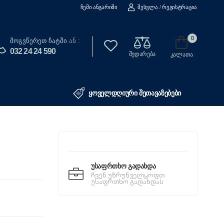
Ჩემი Ანგარიში
Შესვლა
/
Რეგისტრაცია
0
Მოგვწერეთ Ჩატში
ან :
032 24 24 590
შედარება
კალათა
ყოველდღიური შეთავაზებები
Უსაფრთხო Გადახდა
ჩვენ უზრუნველყოფთ
უსაფრთხო გადახდას