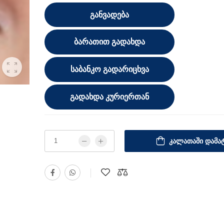
ᲒᲐᲜᲕᲐᲓᲔᲑᲐ
ᲑᲐᲠᲐᲗᲘᲗ ᲒᲐᲓᲐᲮᲓᲐ
ᲡᲐᲑᲐᲜᲙᲝ ᲒᲐᲓᲐᲠᲘᲪᲮᲕᲐ
ᲒᲐᲓᲐᲮᲓᲐ ᲙᲣᲠᲘᲔᲠᲗᲐᲜ
ᲙᲐᲚᲐᲗᲐᲨᲘ ᲓᲐᲛᲐᲢ