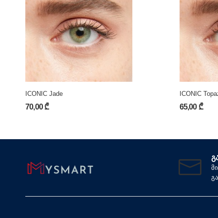
ICONIC Jade
ICONIC Topa
70,00 ₾
65,00 ₾
Გ
მ
გ