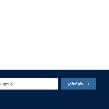
ᲒᲐᲛᲝᲬᲔᲠᲐ