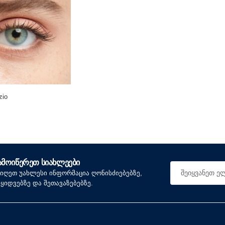
zio
ᲐᲛᲝᲘᲬᲔᲠᲔᲗ ᲡᲘᲐᲮᲚᲔᲔᲑᲘ
იიღეთ უახლესი ინფორმაცია ღონისძიებებზე,
აყიდვებზე და შეთავაზებებზე.