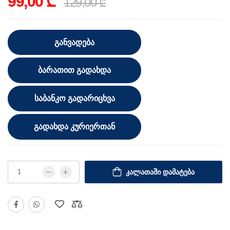
99,00 ₾
129,00 ₾
ᲒᲐᲜᲕᲐᲓᲔᲑᲐ
ᲑᲐᲠᲐᲗᲘᲗ ᲒᲐᲓᲐᲮᲓᲐ
ᲡᲐᲑᲐᲜᲙᲝ ᲒᲐᲓᲐᲠᲘᲪᲮᲕᲐ
ᲒᲐᲓᲐᲮᲓᲐ ᲙᲣᲠᲘᲔᲠᲗᲐᲜ
ᲙᲐᲚᲐᲗᲐᲨᲘ ᲓᲐᲛᲐᲢᲔᲑᲐ